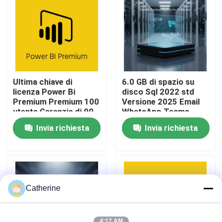
Su di noi
Controllo della qualità
Ultima chiave di
6.0 GB di spazio su
Contattaci
licenza Power Bi
disco Sql 2022 std
Premium Premium 100
Versione 2025 Email
utente Garanzia di 90
WhatsApp Teams
giorni
Soluzione di database
Notizie
Invia richiesta
Invia richiesta
scalabile per le
imprese
Chiedi un preventivo
Office 2024 Key Acquista
Catherine
più professionale dell'ufficio 2021
4:17 AM