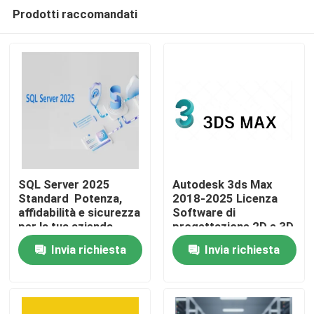
Prodotti raccomandati
SQL Server 2025
Autodesk 3ds Max
Standard ️ Potenza,
2018-2025 Licenza
affidabilità e sicurezza
Software di
Casa.
per la tua azienda
progettazione 2D e 3D
Tipo Conto vincolante
Invia richiesta
Invia richiesta
Associazione Validità
Prodotti
1 anno
Video