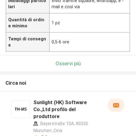
Imballaggi partico
Invio tramite squadre, whatsapp, e -
lari
mail e così via
Quantità di ordin
1 pz
e minimo
Tempi di consegn
0,5-6 ore
a
Osservi più
Circa noi
Sunlight (HK) Software
Co.,Ltd profilo del
produttore
Bayerstraße 10A, 80335
München ,Cina