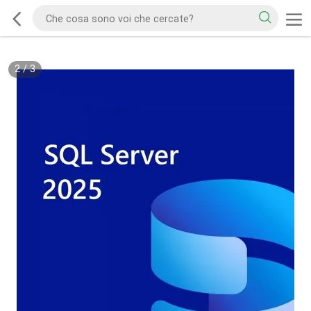
2
/
3