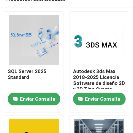
SQL Server 2025
Autodesk 3ds Max
Standard
2018-2025 Licencia
Software de diseño 2D
y 3D Tipo Cuenta
En casa
vinculante de
Enviar Consulta
Enviar Consulta
asociación 1 año de
validez
Productos
Los vídeos