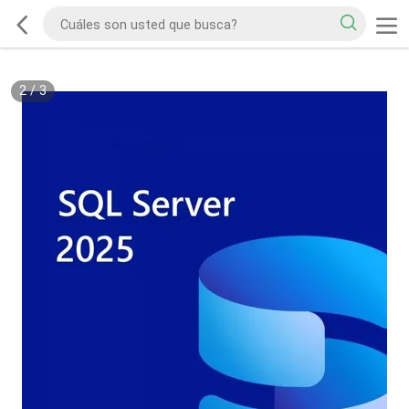
2
/
3