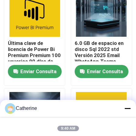
Sobre nosotros
Control de calidad
Última clave de
6.0 GB de espacio en
licencia de Power Bi
disco Sql 2022 std
Premium Premium 100
Versión 2025 Email
Contacta con nosotros
usuarios 90 días de
WhatsApp Teams
garantía
Solución de base de
Enviar Consulta
Enviar Consulta
datos escalable para
Noticias
empresas
Solicitar una cita
Catherine
Compra de la llave de Office 2024
9:40 AM
más profesional de la oficina 2021