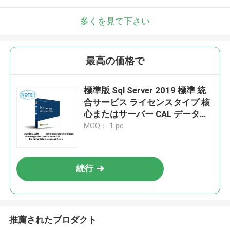
多くを見て下さい
最高の価格で
標準版 Sql Server 2019 標準 統
合サービス ライセンスタイプ 核
心またはサーバー CAL データの
保存とアクセスを提供する
MOQ： 1 pc
続行
推薦されたプロダクト