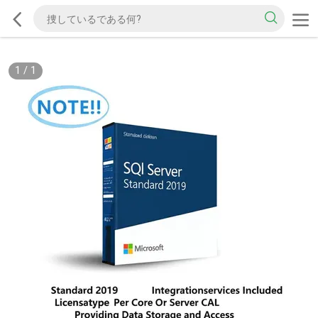
1
/
1