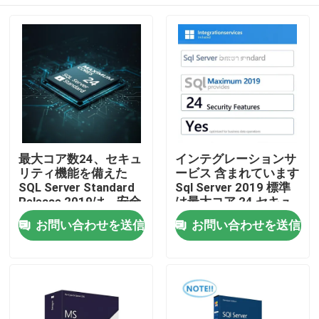
最大コア数24、セキュ
インテグレーションサ
リティ機能を備えた
ービス 含まれています
SQL Server Standard
Sql Server 2019 標準
Release 2019は、安全
は最大コア 24 セキュ
なデータ処理とエンタ
リティ機能 はい,ビジ
家へ
お問い合わせを送信
お問い合わせを送信
ープライズデータベー
ネスデータ操作に最適
スソリューションを提
化されています
供します。
製品
ビデオ