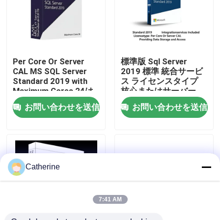
わたしたち に つい て
品質管理
Per Core Or Server
標準版 Sql Server
CAL MS SQL Server
2019 標準 統合サービ
Standard 2019 with
ス ライセンスタイプ
連絡 ください
Maximum Cores 24は,
核心またはサーバー
スケーラブルかつエン
CAL データの保存とア
お問い合わせを送信
お問い合わせを送信
タープライズデータベ
クセスを提供する
ース管理を提供してい
ニュース
ます
引金 を 求め て ください
Catherine
オフィス 2024 キー 購入
7:41 AM
オフィス2021の専門のプラス