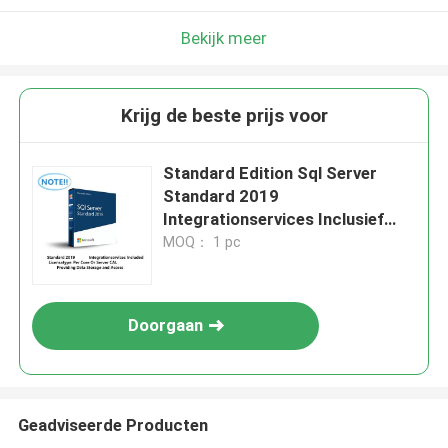
Bekijk meer
Krijg de beste prijs voor
Standard Edition Sql Server
Standard 2019
Integrationservices Inclusief
Licentietype Per Core Of Server
MOQ： 1 pc
CAL Biedt Gegevensopslag en
Toegang
Doorgaan
Geadviseerde Producten