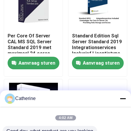
Over ons
Kwaliteitscontrole
Per Core Of Server
Standard Edition Sql
CAL MS SQL Server
Server Standard 2019
Standard 2019 met
Integrationservices
maximaal 24 cores
Inclusief Licentietype
Neem contact met ons op
levert schaalbare en
Per Core Of Server
Aanvraag sturen
Aanvraag sturen
enterprise
CAL Biedt
databasebeheer.
Gegevensopslag en
Nieuws
Toegang
Vraag een offerte
Catherine
Office 2024 Key kopen
4:02 AM
bureau 2021 beroeps plus