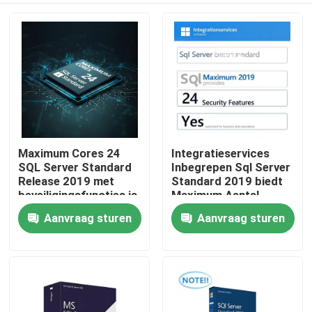
Maximum Cores 24
Integratieservices
SQL Server Standard
Inbegrepen Sql Server
Release 2019 met
Standard 2019 biedt
beveiligingsfuncties ja
Maximum Aantal
levert veilige
Kernen 24
Aanvraag sturen
Aanvraag sturen
Huis
gegevensverwerking
Beveiligingsfuncties
en enterprise
Ja geoptimaliseerd
database oplossingen
voor zakelijke data-
Producten
operaties
Video's