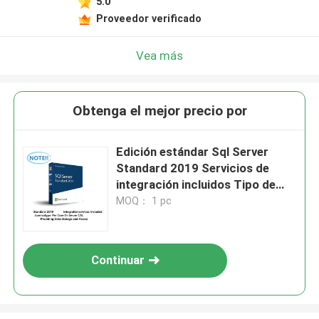
5.0
Proveedor verificado
Vea más
Obtenga el mejor precio por
Edición estándar Sql Server
Standard 2019 Servicios de
integración incluidos Tipo de
licencia por núcleo o servidor
MOQ： 1 pc
CAL que proporciona
almacenamiento y acceso a
datos
Continuar