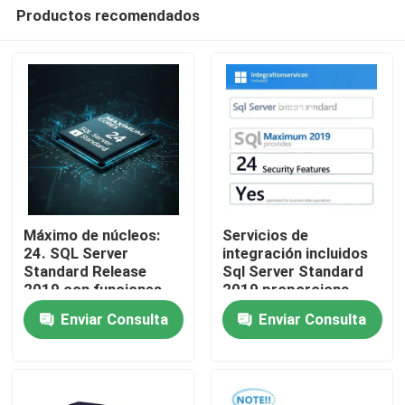
Productos recomendados
Máximo de núcleos:
Servicios de
24. SQL Server
integración incluidos
Standard Release
Sql Server Standard
En casa
2019 con funciones
2019 proporciona
de seguridad sí ofrece
Núcleos máximos 24
Enviar Consulta
Enviar Consulta
manejo seguro de
Características de
Productos
datos y soluciones de
seguridad Sí
base de datos
optimizado para
empresariales
operaciones de datos
empresariales
Los vídeos