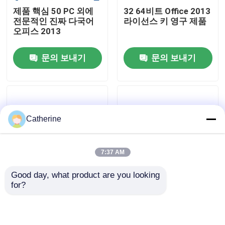
제품 핵심 50 PC 외에
32 64비트 Office 2013
전문적인 진짜 다국어
라이선스 키 영구 제품
우리 에 관한 것
오피스 2013
문의 보내기
문의 보내기
품질 관리
저희와 연락
Catherine
뉴스
7:37 AM
인용 을 요청 하십시오
Good day, what product are you looking 
for?
모든 언어 5000 PC 마
다중 언어 오피스 2013
오피스 2024 키 구매
이크로소프트 오피스
라이센스 키 500 ＰＣ
홈과 사업 2013 프로덕
랩탑 제품 활성화
트 키 온라인 크머드
사무실 2021년 전문적 플러스