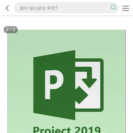
2
/
2