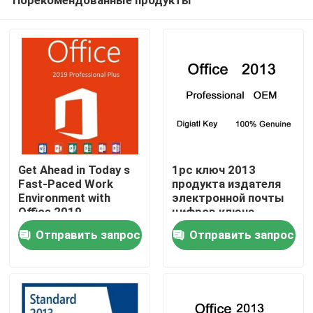
Get Ahead in Today s
1pc ключ 2013
Fast-Paced Work
продукта издателя
Environment with
электронной почты
Office 2019
цифров ключа
Домой
Professional Plus
лицензии
Отправить запрос
Отправить запрос
Майкрософт Офис
2013
Продукты
Видеозаписи