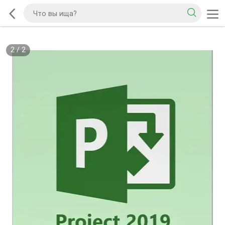
2
/
2