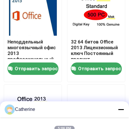
О нас
Контроль качества
Неподдельный
32 64 битов Office
многоязычный офис
2013 Лицензионный
Свяжитесь с нами
2013
ключ Постоянный
профессиональный
продукт
плюс ПК ключа 50
Отправить запрос
Отправить запрос
продукта
Новости
Запросите цитату
Office 2024 Key Купить
Catherine
положительная величина офиса 2021 профессионал
5:06 PM