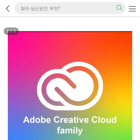
1
/
1