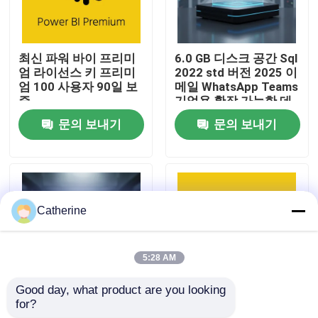
우리 에 관한 것
최신 파워 바이 프리미
6.0 GB 디스크 공간 Sql
엄 라이선스 키 프리미
2022 std 버전 2025 이
품질 관리
엄 100 사용자 90일 보
메일 WhatsApp Teams
증
기업용 확장 가능한 데
이터베이스 솔루션
문의 보내기
문의 보내기
저희와 연락
뉴스
Catherine
인용 을 요청 하십시오
5:28 AM
오피스 2024 키 구매
Good day, what product are you looking 
for?
버전 2025 오토데스크
Power BI 프리미엄 100
사무실 2021년 전문적 플러스