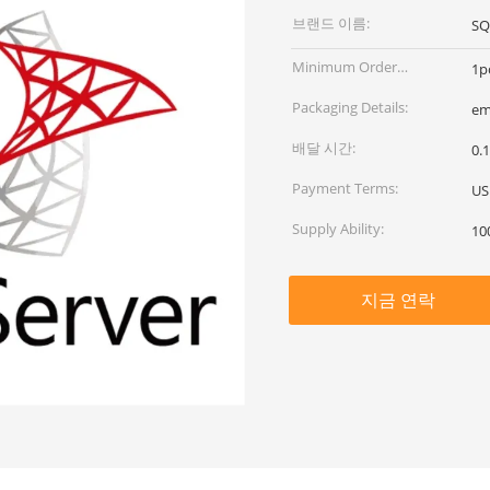
브랜드 이름:
SQ
Minimum Order
1p
Quantity:
Packaging Details:
em
배달 시간:
0.
Payment Terms:
US
Supply Ability:
10
지금 연락