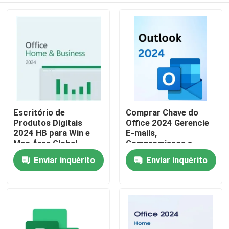
Escritório de
Comprar Chave do
Produtos Digitais
Office 2024 Gerencie
2024 HB para Win e
E-mails,
Mac Área Global
Compromissos e
Recursos Inovadores
Tarefas com
Enviar inquérito
Enviar inquérito
Para casa
Otimizando
Eficiência e
Processos de
Integração Perfeita
Gerenciamento de
entre Aplicativos do
Produtos
Documentos
Office
Vídeos