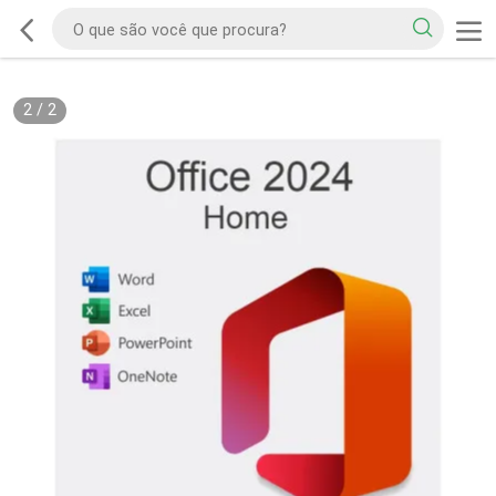
2
/
2