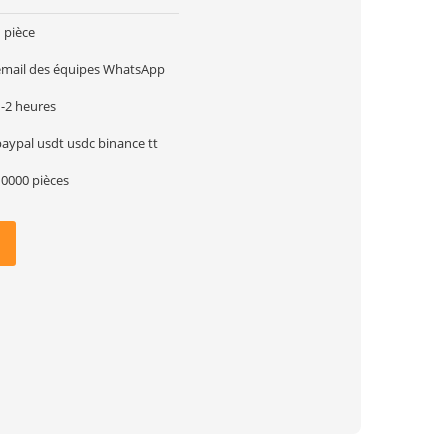
 pièce
email des équipes WhatsApp
1-2 heures
paypal usdt usdc binance tt
10000 pièces