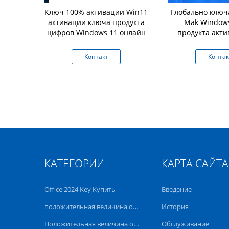
его места
Ключ 100% активации Win11
Глобально ключ
ограммного
активации ключа продукта
Mak Windows
компьютера
цифров Windows 11 онлайн
продукта акти
ция
онлай
ости жизни
кт
Контакт
Контак
o онлайн
КАТЕГОРИИ
КАРТА САЙТА
Office 2024 Key Купить
Введение
положительная величина офиса 2021 профессиональная
История
Положительная величина офиса 2019 профессиональная
Обслуживание