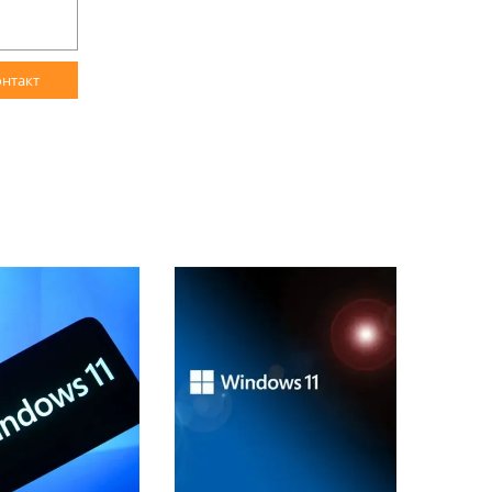
онтакт