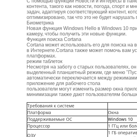
С помощью функции Новости и интересы в панел
контента, такого как новости, погода, спорт и
задач, адаптируя соответствующий контент, кот
оптимизировано, так что это не будет нарушат
Биометрика
Новая функция Windows Hello в Windows 10 пр
камеру, чтобы получить эти новые функции.
Функция поиска Cortana
Cortana может использовать его для поиска на
в Интернете.Cortana также может помочь вам ус
платформах.
режим таблеток
Несмотря на заботу о старых пользователях, о
выделенный планшетный режим, где меню "Пуск
автоматически переключается между режимами 
приложение для рабочего стола
пользователи могут изменить размер окна прил
минимизации также дают пользователям больш
Требования к системе
Платформа
Окна
Поддерживаемые ОС
Windows 10
Процессор
1 ГГц или бо
1 ГБ операти
ОЗУ