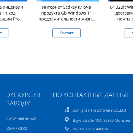
а лицензии
Интернет Scdkey ключа
64 32Bit W
 11 код
продукта Gb Windows 11
доставк
вации Pro
продолжительности жизни
почты 
н
64
лиценз
до
т
Контакт
ЭКСКУРСИЯ ПО
КОНТАКТНЫЕ ДАННЫЕ
ЗАВОДУ
Sunlight (HK) Software Co.,Ltd
поточная линия
Bayerstraße 10A, 80335 München
OEM / ODM
86-+86-15161449814