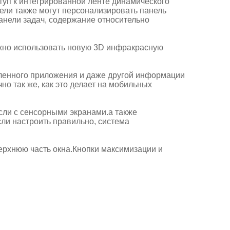
туп к интегрированной ленте динамического
атели также могут персонализировать панель
панели задач, содержание относительно
ужно использовать новую 3D инфракрасную
овленного приложения и даже другой информации
о так же, как это делает на мобильных
осли с сенсорными экранами.а также
ли настроить правильно, система
верхнюю часть окна.Кнопки максимизации и