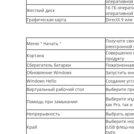
оперативной 
16 ГБ операт
Жесткий диск
оперативной 
Графическая карта
DirectX 9 ил
Получите сво
Меню " Начать "
электронной 
Совершенно 
Кортана
продукту
Сберегатель батареи
Пожизненная
Обновление Windows
Запустить ин
Windows Hello
Создание уст
Виртуальный рабочий стол
Выберите пр
Выберите изд
Помощь при замыкании
как Pro, так 
Непрерывность
Выбрать архи
Выберите нос
Край
(USB флеш-на
DVD)