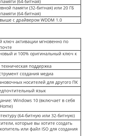
памяти (64-битная)
ивной памяти (32-битная) или 20 ГБ
памяти (64-битная)
и выше с драйвером WDDM 1.0
й ключ активации мгновенно по
почте
новый и 100% оригинальный ключ к
 техническая поддержка
струмент создания медиа
ановочных носителей для другого ПК
едпочтительный язык
ание: Windows 10 (включает в себя
и Home)
тектуру (64-битную или 32-битную)
ители, которые вы хотите создать
копитель или файл ISO для создания