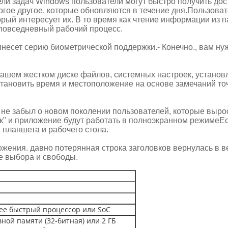
и задач Windows пользователи могут быстро получить дос
 многое другое, которые обновляются в течение дня.Пользов
орый интересует их. В то время как чтение информации из 
ь повседневный рабочий процесс.
инесет серию биометрической поддержки.- Конечно., вам н
 вашем жестком диске файлов, системных настроек, устан
тановить время и местоположение на основе замечаний точн
н не забыл о новом поколении пользователей, которые выр
" и приложение будут работать в полноэкранном режимеЕс
планшета и рабочего стола.
ожения. давно потерянная строка заголовков вернулась в 
е выбора и свободы.
лее быстрый процессор или SoC
вной памяти (32-битная) или 2 ГБ