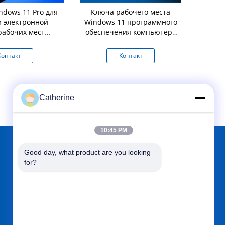
indows 11 Pro для
Ключа рабочего места
Ключ 100% 
и электронной
Windows 11 программного
активации 
рабочих мест
обеспечения компьютера
цифр
ии ключевой
активация
машней
продолжительности жизни
Контакт
Контакт
К
загрузки Pro онлайн
Catherine
10:45 PM
Good day, what product are you looking 
НАЙТИ НАС НА
for?
Отправить