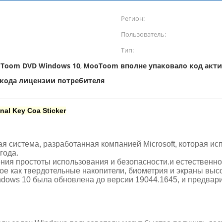
Регион:
Пользователь:
Тип:
Toom DVD Windows 10
MooToom вполне упаковало код акти
,
 кода лицензии потребителя
al Key Coa Sticker
 система, разработанная компанией Microsoft, которая исп
года.
ения простоты использования и безопасности.и естественн
кое как твердотельные накопители, биометрия и экраны выс
ndows 10 была обновлена до версии 19044.1645, и предвар