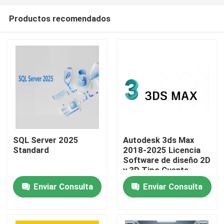
Productos recomendados
SQL Server 2025
Autodesk 3ds Max
Standard
2018-2025 Licencia
En casa
Software de diseño 2D
y 3D Tipo Cuenta
vinculante de
Enviar Consulta
Enviar Consulta
Productos
asociación 1 año de
validez
Los vídeos