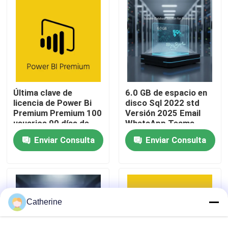
Sobre nosotros
Control de calidad
Última clave de
6.0 GB de espacio en
Contacta con nosotros
licencia de Power Bi
disco Sql 2022 std
Premium Premium 100
Versión 2025 Email
usuarios 90 días de
WhatsApp Teams
Noticias
garantía
Solución de base de
Enviar Consulta
Enviar Consulta
datos escalable para
empresas
Solicitar una cita
Compra de la llave de Office 2024
Catherine
más profesional de la oficina 2021