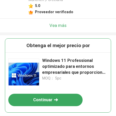
5.0
Proveedor verificado
Vea más
Obtenga el mejor precio por
Windows 11 Professional
optimizado para entornos
empresariales que proporciona
autenticación segura y
MOQ： 5pc
herramientas de productividad
mejoradas
Continuar