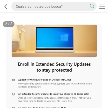
2
/
3