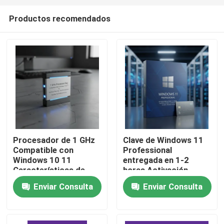
Productos recomendados
Procesador de 1 GHz
Clave de Windows 11
Compatible con
Professional
En casa
Windows 10 11
entregada en 1-2
Características de
horas Activación
Seguridad
genuina instantánea
Enviar Consulta
Enviar Consulta
Productos
Optimizadas
Plataforma Windows
Funcionamiento Fluido
Acceso seguro y
Adecuado para
genuino
Profesionales
Los vídeos