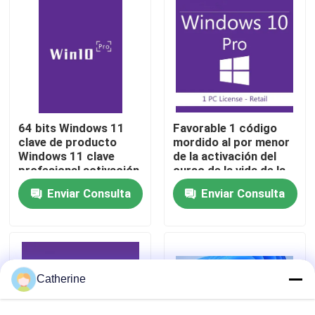
Sobre nosotros
Control de calidad
64 bits Windows 11
Favorable 1 código
Contacta con nosotros
clave de producto
mordido al por menor
Windows 11 clave
de la activación del
profesional activación
curso de la vida de la
Noticias
segura para empresas
versión 32/64 lleno del
Enviar Consulta
Enviar Consulta
y empresas solución
usuario del triunfo 10
de licencia
Solicitar una cita
Compra de la llave de Office 2024
Catherine
más profesional de la oficina 2021