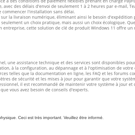
râce à des conditions de paiement flexibles prenant en charge PayPal
, avec des délais d'envoi de seulement 1 à 2 heures par e-mail, T
e commencer l'installation sans délai.
t sur la livraison numérique, éliminant ainsi le besoin d'expéditio
 seulement un choix pratique, mais aussi un choix écologique. Que
ntreprise, cette solution de clé de produit Windows 11 offre un mo
l, une assistance technique et des services sont disponibles pour v
lation, à la configuration, au dépannage et à l'optimisation de vot
rces telles que la documentation en ligne, les FAQ et les forums 
amètres de sécurité et les mises à jour pour garantir que votre syst
sionnel, il est recommandé de maintenir votre système à jour et d'
 que vous avez besoin de conseils d'experts.
hysique. Ceci est très important. Veuillez être informé.