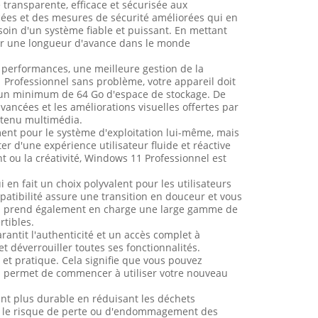
transparente, efficace et sécurisée aux
cées et des mesures de sécurité améliorées qui en
esoin d'un système fiable et puissant. En mettant
arder une longueur d'avance dans le monde
s performances, une meilleure gestion de la
Professionnel sans problème, votre appareil doit
un minimum de 64 Go d'espace de stockage. De
ancées et les améliorations visuelles offertes par
ntenu multimédia.
ent pour le système d'exploitation lui-même, mais
ter d'une expérience utilisateur fluide et réactive
t ou la créativité, Windows 11 Professionnel est
n fait un choix polyvalent pour les utilisateurs
patibilité assure une transition en douceur et vous
tion prend également en charge une large gamme de
rtibles.
antit l'authenticité et un accès complet à
et déverrouiller toutes ses fonctionnalités.
 et pratique. Cela signifie que vous pouvez
us permet de commencer à utiliser votre nouveau
nt plus durable en réduisant les déchets
nt le risque de perte ou d'endommagement des