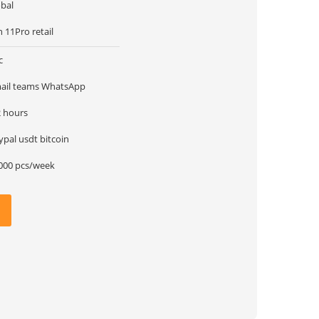
obal
n 11Pro retail
c
ail teams WhatsApp
2 hours
paypal usdt bitcoin
000 pcs/week