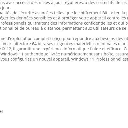
s avez accès à des mises à jour régulières, à des correctifs de séc
 jour.
ités de sécurité avancées telles que le chiffrement BitLocker, la
éger les données sensibles et à protéger votre appareil contre les 
rofessionnels qui traitent des informations confidentielles et qui 
ionnalité de bureau à distance, permettant aux utilisateurs de se
me d'exploitation complet conçu pour répondre aux besoins des ut
c son architecture 64 bits, ses exigences matérielles minimales d'
tX 12, il garantit une expérience informatique fluide et efficace. 
t Windows 11 authentique livrée numériquement sans boîte, assuran
 vous configuriez un nouvel appareil, Windows 11 Professionnel es
el