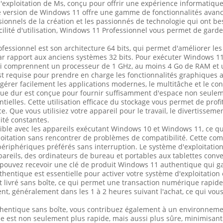
exploitation de Ms, conçu pour offrir une expérience informatique 
tte version de Windows 11 offre une gamme de fonctionnalités avan
ssionnels de la création et les passionnés de technologie qui ont b
a facilité d'utilisation, Windows 11 Professionnel vous permet de g
fessionnel est son architecture 64 bits, qui permet d'améliorer le
r rapport aux anciens systèmes 32 bits. Pour exécuter Windows 11 
i comprennent un processeur de 1 GHz, au moins 4 Go de RAM et 
t requise pour prendre en charge les fonctionnalités graphiques av
gérer facilement les applications modernes, le multitâche et le co
que dur est conçue pour fournir suffisamment d'espace non seulem
ntielles. Cette utilisation efficace du stockage vous permet de profi
Que vous utilisiez votre appareil pour le travail, le divertissemen
ité constantes.
le avec les appareils exécutant Windows 10 et Windows 11, ce qui e
oitation sans rencontrer de problèmes de compatibilité. Cette com
t périphériques préférés sans interruption. Le système d'exploita
pareils, des ordinateurs de bureau et portables aux tablettes conve
 pouvez recevoir une clé de produit Windows 11 authentique qui gar
thentique est essentielle pour activer votre système d'exploitation 
t livré sans boîte, ce qui permet une transaction numérique rapide
nt, généralement dans les 1 à 2 heures suivant l'achat, ce qui vo
hentique sans boîte, vous contribuez également à un environneme
e est non seulement plus rapide, mais aussi plus sûre, minimisa