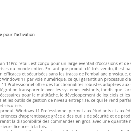
 pour l'activation
 11Pro retail, est conçu pour un large éventail d'occasions et de s
prises du monde entier. En tant que produit clé très vendu, il est p
 efficaces et sécurisées sans les tracas de l'emballage physique, ca
uit Windows 11 par voie numérique, ce qui garantit un processus d'a
 11 Professionnel offre des fonctionnalités robustes adaptées aux
gration transparente avec les systèmes existants, tandis que l'ar
cessaires pour le multitâche, le développement de logiciels et les
et les outils de gestion de niveau entreprise, ce qui le rend parfa
et sécurisé.
 produit Windows 11 Professionnel permet aux étudiants et aux éd
ériences d'apprentissage grâce à des outils de sécurité et de produ
rantit la disponibilité des commandes en gros, avec une quantit
ieurs licences à la fois.