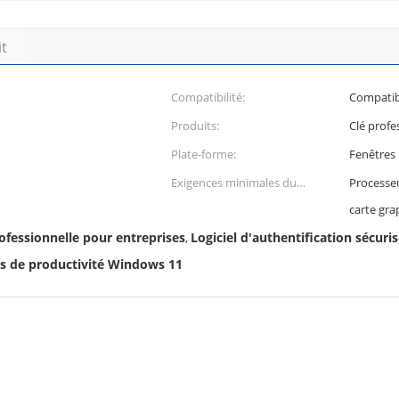
it
Compatibilité:
Compatib
Produits:
Clé profe
Plate-forme:
Fenêtres
Exigences minimales du
Processeu
système:
carte gra
fessionnelle pour entreprises
Logiciel d'authentification sécur
,
ls de productivité Windows 11