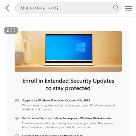
2
/
3