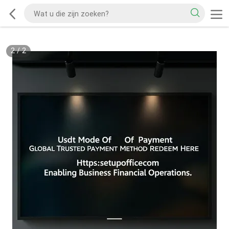
2
/
2