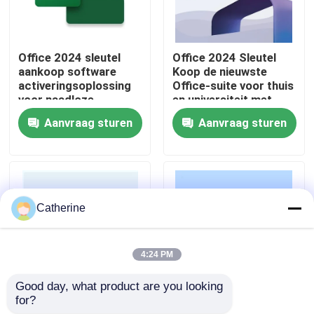
Over ons
Office 2024 sleutel
Office 2024 Sleutel
aankoop software
Koop de nieuwste
Kwaliteitscontrole
activeringsoplossing
Office-suite voor thuis
voor naadloze
en universiteit met
productiviteit en
verbeterde beveiliging,
Aanvraag sturen
Aanvraag sturen
bedrijfsactiviteiten op
betere prestaties en
Neem contact met ons op
meerdere apparaten
AI-gestuurde functies
Nieuws
Catherine
Vraag een offerte
4:24 PM
Office 2024 Key kopen
Good day, what product are you looking 
for?
Office 2024 Key Koop
Office 2024 Key Koop
bureau 2021 beroeps plus