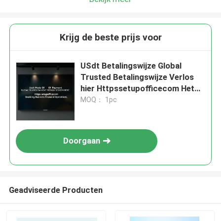
Krijg de beste prijs voor
USdt Betalingswijze Global
Trusted Betalingswijze Verlos
hier Httpssetupofficecom Het
mogelijk maken van zakelijke
MOQ： 1pc
financiële operaties
Doorgaan
Geadviseerde Producten