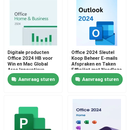
Digitale producten
Office 2024 Sleutel
Office 2024 HB voor
Koop Beheer E-mails
Win en Mac Global
Afspraken en Taken
Area Innovatieve
Efficiënt met Naadloze
functies voor het
Integratie Tussen
Aanvraag sturen
Aanvraag sturen
optimaliseren van
Office Toepassingen
documentbeheerprocessen
Huis
Producten
Video's