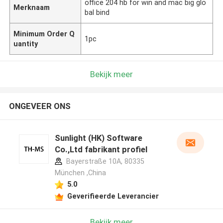
office 204 hb for win and mac big glo
Merknaam
bal bind
Minimum Order Q
1pc
uantity
Bekijk meer
ONGEVEER ONS
Sunlight (HK) Software
Co.,Ltd fabrikant profiel
Bayerstraße 10A, 80335
München ,China
5.0
Geverifieerde Leverancier
Bekijk meer