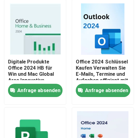
Digitale Produkte
Office 2024 Schlüssel
Office 2024 HB für
Kaufen Verwalten Sie
Win und Mac Global
E-Mails, Termine und
Area Innovative
Aufgaben effizient mit
Funktionen zur
nahtloser Integration
Anfrage absenden
Anfrage absenden
Optimierung von
über Office-
Zu Hause
Dokumentenmanagementprozessen
Anwendungen
Produkte
Videos