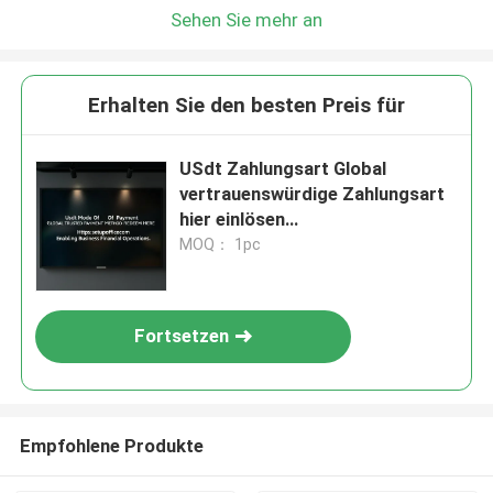
Sehen Sie mehr an
Erhalten Sie den besten Preis für
USdt Zahlungsart Global
vertrauenswürdige Zahlungsart
hier einlösen
Httpssetupofficecom
MOQ： 1pc
Geschäftsfinanzielle
Operationen ermöglichen
Fortsetzen
Empfohlene Produkte