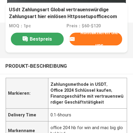
USdt Zahlungsart Global vertrauenswürdige
Zahlungsart hier einlösen Httpssetupofficecom
Geschäftsfinanzielle Operationen ermöglichen
MOQ：1pc
Preis：$60-$120
Kontaktieren Sie
Bestpreis
uns
PRODUKT-BESCHREIBUNG
Zahlungsmethode in USDT
,
Office 2024 Schlüssel kaufen
,
Markieren:
Finanzgeschäfte mit vertrauenswü
rdiger Geschäftstätigkeit
Delivery Time
0.1-6hours
office 204 hb for win and mac big glo
Markenname