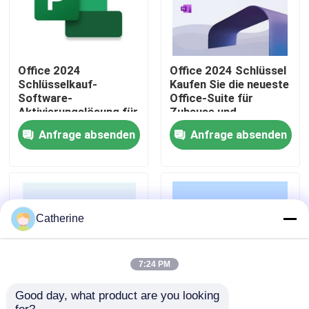
Über uns
Office 2024
Office 2024 Schlüssel
Qualitätskontrolle
Schlüsselkauf-
Kaufen Sie die neueste
Software-
Office-Suite für
Aktivierungslösung für
Zuhause und
nahtlose Produktivität
Universität mit
Kontakt mit uns
Anfrage absenden
Anfrage absenden
und Geschäftsabläufe
verbesserter
auf mehreren Geräten
Sicherheit,
verbesserter Leistung
Neuigkeiten
und KI-gestützten
Funktionen
Bitte um ein Angebot
Catherine
Office 2024 Schlüssel kaufen
7:24 PM
Good day, what product are you looking 
Berufsplus des Büros 2021