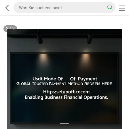
2
/
2