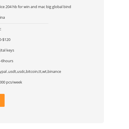
fice 204 hb for win and mac big global bind
ina
c
0-$120
ital keys
1-6hours
ypal ,usdt,usdc,bitcoin,tt,wt,binance
000 pcs/week