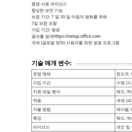
평생 사용 라이선스
향상된 보안 기능
보증 기간: 7 일 30 일 마음의 평화를 위해
7일 보증 포함
가입 기간: 평생
열쇠를 쉽게
Https://setup.office.com
국제 (글로벌 영역) 사용자를 위한 응용 프로그램
기술 매개 변수:
운영 체제
윈도우, 
가입 기간
수명 (
지원 파일 형식
워드, 엑
적용
국제 (세
지불 방법
페이팔, 
특징
워드, 엑
라이선스
개인 및