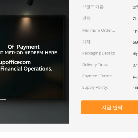
브랜드 이름:
of
인증:
Ch
Minimum Order
1p
Quantity:
가격:
$6
Packaging Details:
dig
Delivery Time:
0.
Payment Terms:
pa
Supply Ability:
10
지금 연락