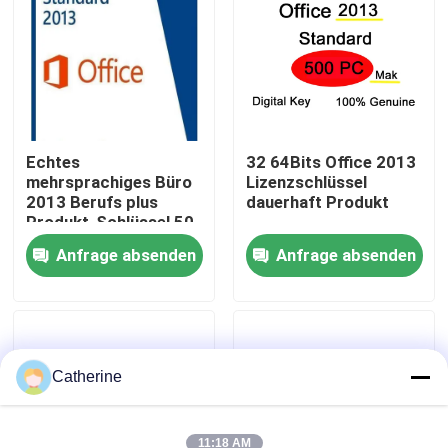
Über uns
Qualitätskontrolle
Echtes
32 64Bits Office 2013
mehrsprachiges Büro
Lizenzschlüssel
Kontakt mit uns
2013 Berufs plus
dauerhaft Produkt
Produkt-Schlüssel 50
PC
Neuigkeiten
Anfrage absenden
Anfrage absenden
Bitte um ein Angebot
Office 2024 Schlüssel kaufen
Catherine
Berufsplus des Büros 2021
11:18 AM