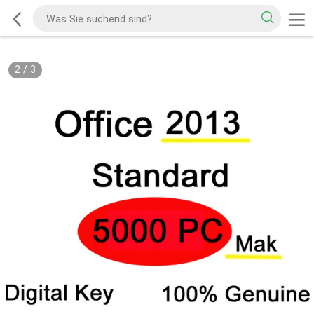
2
/
3