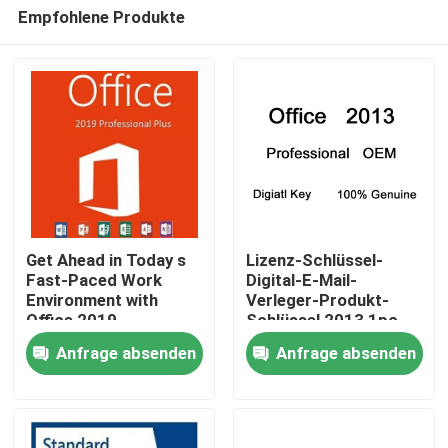
Empfohlene Produkte
Get Ahead in Today s
Lizenz-Schlüssel-
Fast-Paced Work
Digital-E-Mail-
Environment with
Verleger-Produkt-
Zu Hause
Office 2019
Schlüssel 2013 1pc
Professional Plus
Office 2013
Anfrage absenden
Anfrage absenden
Produkte
Videos