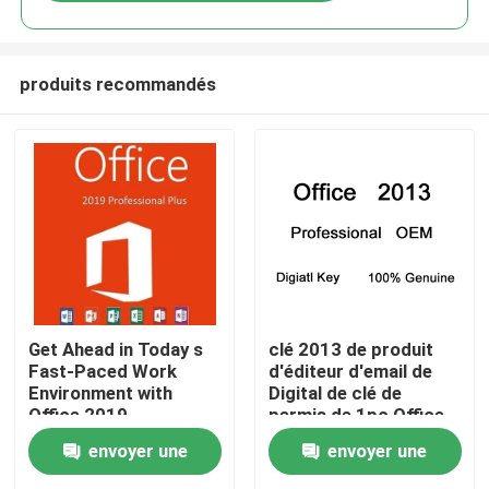
produits recommandés
À la maison
Get Ahead in Today s
clé 2013 de produit
Fast-Paced Work
d'éditeur d'email de
Environment with
Digital de clé de
Produits
Office 2019
permis de 1pc Office
Professional Plus
2013
envoyer une
envoyer une
Vidéos