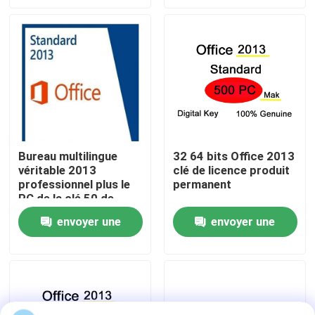
demande
demande
À propos de nous
Contrôle de la qualité
Nous contacter
Bureau multilingue
32 64 bits Office 2013
véritable 2013
clé de licence produit
Nouvelles
professionnel plus le
permanent
PC de la clé 50 de
produit
Demandez un devis
envoyer une
envoyer une
demande
demande
Office 2024 clé acheter
plus professionnel du bureau 2021