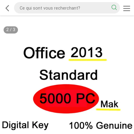
2
/
3