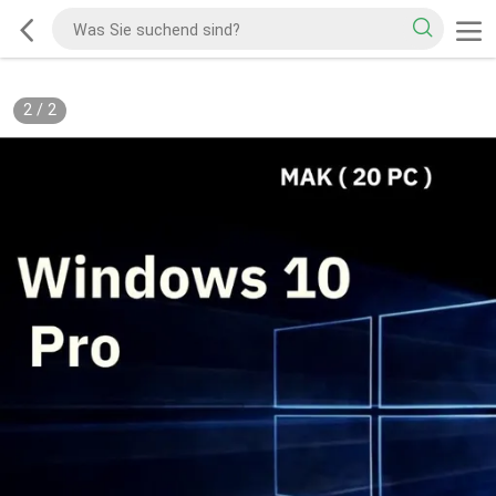
2
/
2