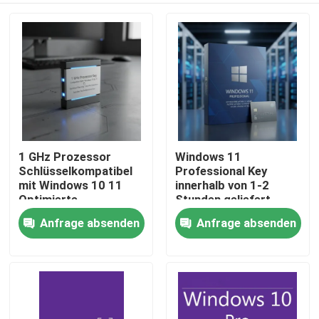
1 GHz Prozessor
Windows 11
Schlüsselkompatibel
Professional Key
mit Windows 10 11
innerhalb von 1-2
Optimierte
Stunden geliefert
Sicherheitsfunktionen
Sofortige echte
Anfrage absenden
Anfrage absenden
Zu Hause
Reibungsloser Betrieb
Aktivierung Windows-
Geeignet für Profis
Plattform sicherer
echter Zugriff
Produkte
Videos