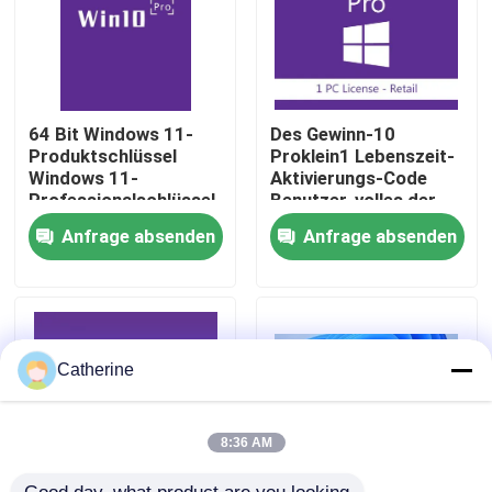
Über uns
Qualitätskontrolle
64 Bit Windows 11-
Des Gewinn-10
Produktschlüssel
Proklein1 Lebenszeit-
Windows 11-
Aktivierungs-Code
Professionalschlüssel
Benutzer-volles der
Kontakt mit uns
Sichere Aktivierung
Versions-32/64
Anfrage absenden
Anfrage absenden
für Unternehmen und
gebissener
Unternehmen
Neuigkeiten
Lizenzlösung
Bitte um ein Angebot
Catherine
Office 2024 Schlüssel kaufen
8:36 AM
Berufsplus des Büros 2021