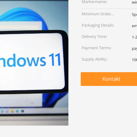
Markenname:
wi
Minimum Order
5p
Quantity:
Packaging Details:
em
Delivery Time:
1-
Payment Terms:
Supply Ability:
10
Kontakt