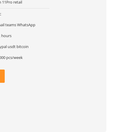
n 11Pro retail
c
ail teams WhatsApp
2 hours
paypal usdt bitcoin
000 pcs/week