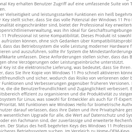
al Key erhalten Benutzer Zugriff auf eine umfassende Suite von T
en.
er Vielseitigkeit und leistungsstarken Funktionen ein heiß begehr
 Key stellt sicher, dass Sie das volle Potenzial der Windows 11 Pro
alität eingeschränkter sind, bietet der Professional Key erweitert
ppenrichtlinienverwaltung, was ihn ideal für Geschäftsumgebunge
 Professional ist seine Kompatibilität. Dieses Produkt ist sowoh
 aufrüsten können, ohne sich Gedanken über Kompatibilitätsproble
rd, dass das Betriebssystem die volle Leistung moderner Hardware f
ieren und auszuführen, sollte Ihr System die Mindestanforderunge
fikkarte umfassen. Diese Anforderungen stellen sicher, dass das Be
n ohne Verzögerungen oder Leistungseinbrüche unterstützt.
Key ist die elektronische Lieferung, was bedeutet, dass Sie Ihren
r, dass Sie Ihre Kopie von Windows 11 Pro schnell aktivieren kön
ltfreundlich und sicher, wodurch das Risiko von verlorenen oder 
er Funktionen und Verbesserungen gegenüber früheren Versionen. D
he, die die Benutzerfreundlichkeit und Zugänglichkeit verbessert.
tsbereich effizient zu organisieren und die Produktivität zu steig
stem für Linux, was sowohl für Entwickler als auch für IT-Experten
Priorität. Mit Funktionen wie Windows Hello für biometrische Auth
zer darauf verlassen, dass ihre Daten und ihre Privatsphäre ges
wesentlichen Upgrade für alle, die Wert auf Datenschutz und Sys
r oder ein Fachmann sind, der zuverlässige und erweiterte Rechenf
len. Der Status des heiß begehrten Keys des Windows 11 Profession
 sicheres Betriebssystem suchen. Im Vergleich zu Home-OEM-Keys, d