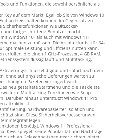
ools und Funktionen, die sowohl persönliche als
ter Key auf dem Markt. Egal, ob Sie von Windows 10
 Edition freischalten können. Im Gegensatz zu
e Sicherheitsfunktionen wie BitLocker-
n und fortgeschrittene Benutzer macht.
l mit Windows 10- als auch mit Windows 11-
me machen zu müssen. Die Architektur ist für 64-
ür optimale Leistung und Effizienz nutzen kann.
n erfüllen, die einen 1 GHz-Prozessor, 4 GB RAM,
triebssystem flüssig läuft und Multitasking,
 Aktivierungsschlüssel digital und sofort nach dem
nen, ohne auf physische Lieferungen warten zu
beschädigten Paketen verringert wird.
as neu gestaltete Startmenü und die Taskleiste
 Erweiterte Multitasking-Funktionen wie Snap
ern. Darüber hinaus unterstützt Windows 11 Pro
 attraktiv ist.
entifizierung, hardwarebasierter Isolation und
chützt sind. Diese Sicherheitsverbesserungen
temintegrität legen.
unktionen benötigt, Windows 11 Professional
al Keys spiegelt seine Popularität und Nachfrage
ie sich an Gelegenheitsbenutzer richten, bietet