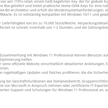
von win 11Pro retail, einem heiß begehrten Key, der für globale K
e Box geliefert und bietet praktische Home-OEM-Keys für eine nah
 64-Bit-Architektur und erfüllt die Mindestsystemanforderungen, e
ikkarte. Es ist vollständig kompatibel mit Windows 10/11 und gewäh
er Lieferfähigkeit von bis zu 10.000 Stück/Woche. Verpackungsdeta
eferzeit ist schnell, innerhalb von 1-2 Stunden, und die Zahlungs
 Zusammenhang mit Windows 11 Professional können Benutzer auf e
 Optimierung helfen.
seine offizielle Website, einschließlich detaillierter Anleitunge
önnen.
 regelmäßigen Updates und Patches profitieren, die die Sicherhe
zung bei Geschäftsfunktionen wie Domänenbeitritt, Gruppenrichtli
e von Microsoft in Anspruch nehmen oder zertifizierte IT-Experten
lisierten Support und Schulungen für Windows 11 Professional an,