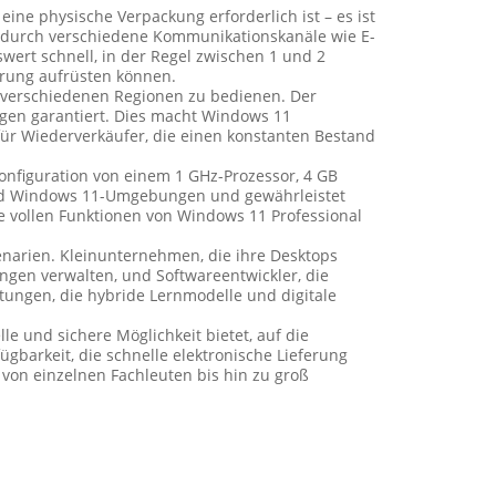
eine physische Verpackung erforderlich ist – es ist
er durch verschiedene Kommunikationskanäle wie E-
wert schnell, in der Regel zwischen 1 und 2
erung aufrüsten können.
 in verschiedenen Regionen zu bedienen. Der
ungen garantiert. Dies macht Windows 11
 für Wiederverkäufer, die einen konstanten Bestand
onfiguration von einem 1 GHz-Prozessor, 4 GB
 und Windows 11-Umgebungen und gewährleistet
ie vollen Funktionen von Windows 11 Professional
narien. Kleinunternehmen, die ihre Desktops
ngen verwalten, und Softwareentwickler, die
tungen, die hybride Lernmodelle und digitale
le und sichere Möglichkeit bietet, auf die
barkeit, die schnelle elektronische Lieferung
 von einzelnen Fachleuten bis hin zu groß