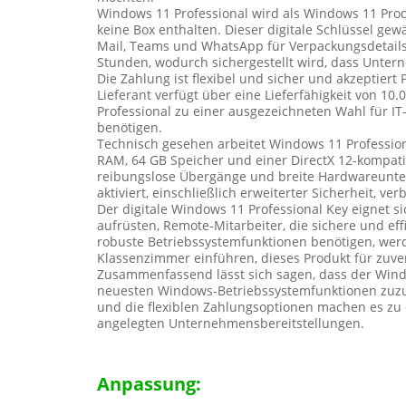
Windows 11 Professional wird als Windows 11 Produk
keine Box enthalten. Dieser digitale Schlüssel ge
Mail, Teams und WhatsApp für Verpackungsdetails 
Stunden, wodurch sichergestellt wird, dass Unte
Die Zahlung ist flexibel und sicher und akzeptiert
Lieferant verfügt über eine Lieferfähigkeit von 1
Professional zu einer ausgezeichneten Wahl für IT
benötigen.
Technisch gesehen arbeitet Windows 11 Profession
RAM, 64 GB Speicher und einer DirectX 12-kompati
reibungslose Übergänge und breite Hardwareunterst
aktiviert, einschließlich erweiterter Sicherheit, ve
Der digitale Windows 11 Professional Key eignet 
aufrüsten, Remote-Mitarbeiter, die sichere und e
robuste Betriebssystemfunktionen benötigen, werd
Klassenzimmer einführen, dieses Produkt für zuv
Zusammenfassend lässt sich sagen, dass der Windows
neuesten Windows-Betriebssystemfunktionen zuzugr
und die flexiblen Zahlungsoptionen machen es zu e
angelegten Unternehmensbereitstellungen.
Anpassung: