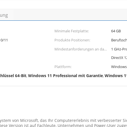
bung
Minimale Festplatte:
64 GB
10/11
Produkte Positionen:
Berufssc
Mindestanforderungen an das
1 GHz-Pro
System:
DirectX 1
Plattform:
Windows
lüssel 64-Bit
Windows 11 Professional mit Garantie
Windows 1
,
,
ystem von Microsoft, das Ihr Computererlebnis mit verbesserter Sic
iese Version ist auf Fachleute, Unternehmen und Power-User zuges