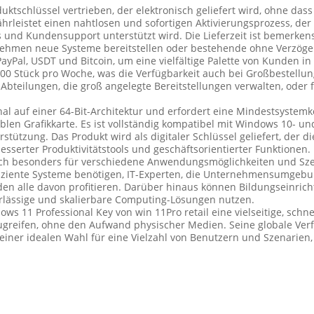
tschlüssel vertrieben, der elektronisch geliefert wird, ohne dass 
währleistet einen nahtlosen und sofortigen Aktivierungsprozess, d
und Kundensupport unterstützt wird. Die Lieferzeit ist bemerkens
rnehmen neue Systeme bereitstellen oder bestehende ohne Verzög
 PayPal, USDT und Bitcoin, um eine vielfältige Palette von Kunden
0.000 Stück pro Woche, was die Verfügbarkeit auch bei Großbestell
-Abteilungen, die groß angelegte Bereitstellungen verwalten, oder
al auf einer 64-Bit-Architektur und erfordert eine Mindestsystemk
blen Grafikkarte. Es ist vollständig kompatibel mit Windows 10-
ützung. Das Produkt wird als digitaler Schlüssel geliefert, der d
rbesserter Produktivitätstools und geschäftsorientierter Funktionen.
sich besonders für verschiedene Anwendungsmöglichkeiten und Sze
ffiziente Systeme benötigen, IT-Experten, die Unternehmensumgebu
en alle davon profitieren. Darüber hinaus können Bildungseinrich
erlässige und skalierbare Computing-Lösungen nutzen.
 11 Professional Key von win 11Pro retail eine vielseitige, schnel
eifen, ohne den Aufwand physischer Medien. Seine globale Verfüg
iner idealen Wahl für eine Vielzahl von Benutzern und Szenarien,