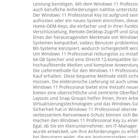
Leistung benötigen. Mit dem Windows 11 Profession
auch berufliche Anforderungen nahtlos unterstütz
Der Windows 11 Professional Key ist aufgrund sein
aufrüsten oder ein neues System einrichten, dieser
Home-OEM-Keys, die einfacher und in ihrer Funktion
Verschlüsselung, Remote-Desktop-Zugriff und Gru
Eines der herausragenden Merkmale von Windows 11
Systemen kompatibel, sodass Benutzer problemlos
Bit-Systeme konzipiert, wodurch sichergestellt wi
Um Windows 11 Professional reibungslos zu install
64 GB Speicher und eine DirectX 12-kompatible Gra
hochauflösende Medien und komplexe Anwendunge
Die Liefermethode für den Windows 11 Professional 
Kauf erhalten. Diese bequeme Methode stellt siche
müssen. Die elektronische Lieferung ist auch umwe
Windows 11 Professional bietet eine Vielzahl neu
bieten eine übersichtliche und zentrierte Oberfläc
Layouts und Snap Groups helfen Ihnen, Ihren Arbei
Virtualisierungstechnologien und das Windows-Subsy
Sicherheit hat in Windows 11 Professional oberste 
verbessertem Ransomware-Schutz können sich Benut
machen den Windows 11 Professional Key zu einem 
Egal, ob Sie ein Kleinunternehmer, ein IT-Manage
wurde entwickelt, um Ihre Anforderungen zu erfül
bei Benutzern wider, die ein leistungsstarkes und