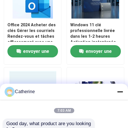
Plus professionnel du bureau 2019
Office 2024 Acheter des
Windows 11 clé
clés Gérer les courriels
professionnelle livrée
Office 365 A3
Rendez-vous et tâches
dans les 1-2 heures
efficacement avec une
Activation instantanée
intégration
authentique Plateforme
MS 365 E3
envoyer une
envoyer une
transparente dans les
Windows Accès sécurisé
applications de bureau
authentique
demande
demande
Windows 11 professionnel
Windows 11 clé d'accueil
Catherine
Windows 11 clé d'entreprise
7:03 AM
Le serveur Windows 2025
Good day, what product are you looking 
La clé d'achat Office
Solution serveur de clés