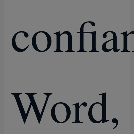
confia
Word,