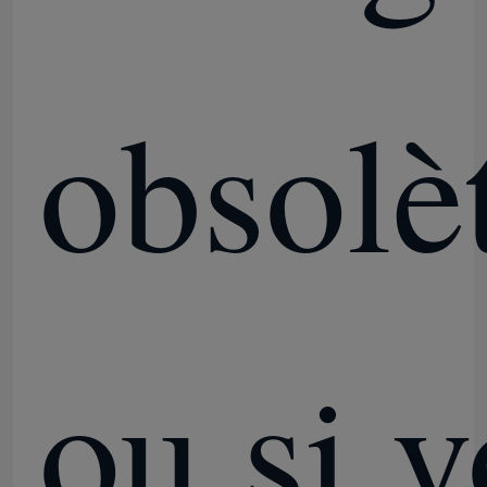
obsolè
ou si 