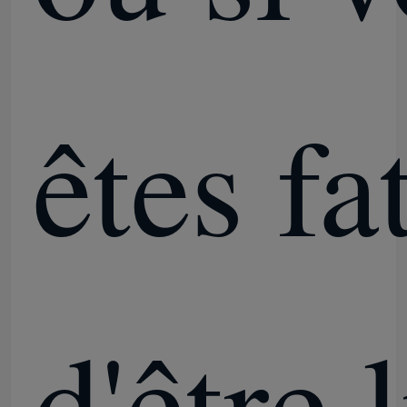
êtes fa
d'être l