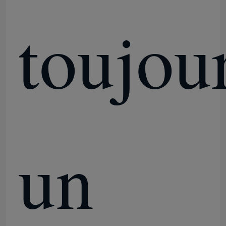
toujou
Plus professionnel du bureau 2019
Office 365 A3
MS 365 E3
Windows 11 professionnel
un
Windows 11 clé d'accueil
Windows 11 clé d'entreprise
Le serveur Windows 2025