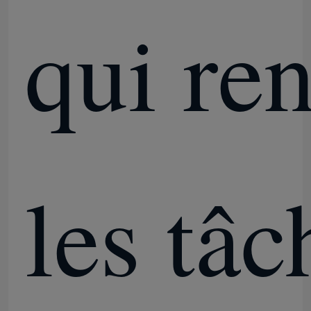
qui re
les tâc