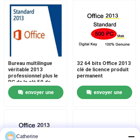
À propos de nous
Contrôle de la qualité
Nous contacter
Bureau multilingue
32 64 bits Office 2013
véritable 2013
clé de licence produit
professionnel plus le
permanent
Nouvelles
PC de la clé 50 de
produit
envoyer une
envoyer une
Demandez un devis
demande
demande
Office 2024 clé acheter
plus professionnel du bureau 2021
Catherine