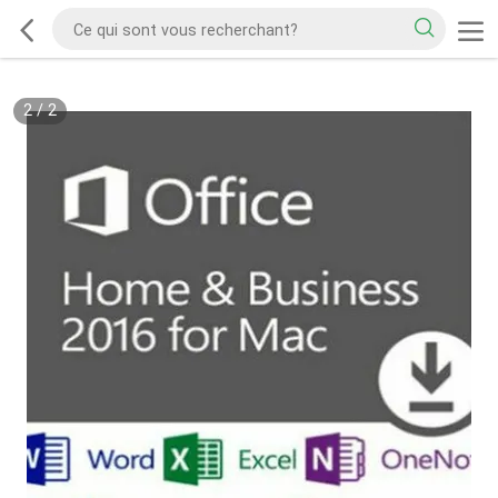
2
/
2