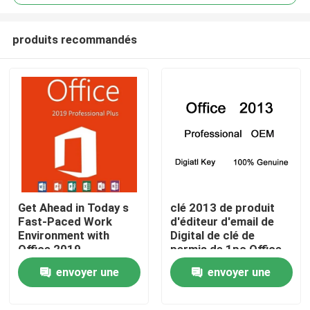
produits recommandés
Get Ahead in Today s
clé 2013 de produit
À la maison
Fast-Paced Work
d'éditeur d'email de
Environment with
Digital de clé de
Office 2019
permis de 1pc Office
Produits
Professional Plus
2013
envoyer une
envoyer une
demande
demande
Vidéos