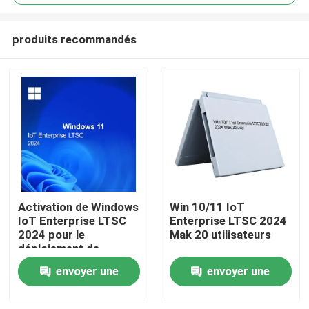
produits recommandés
Activation de Windows
Win 10/11 IoT
À la maison
IoT Enterprise LTSC
Enterprise LTSC 2024
2024 pour le
Mak 20 utilisateurs
déploiement de
Produits
matériel commercial
envoyer une
envoyer une
et industriel
demande
demande
Vidéos