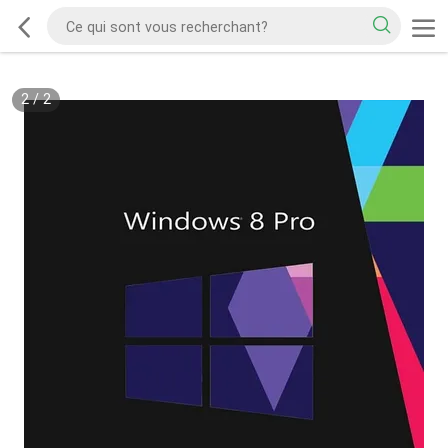
2
/
2