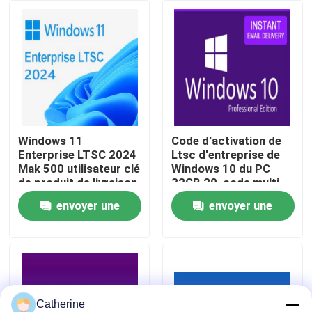
À propos de nous
Contrôle de la qualité
Nous contacter
Windows 11
Code d'activation de
Enterprise LTSC 2024
Ltsc d'entreprise de
Mak 500 utilisateur clé
Windows 10 du PC
Nouvelles
de produit de livraison
32GB 20, code multi
rapide
de Windows 10
envoyer une
envoyer une
d'activation de langue
Demandez un devis
demande
demande
Office 2024 clé acheter
plus professionnel du bureau 2021
Catherine