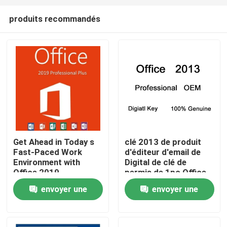
produits recommandés
Get Ahead in Today s
clé 2013 de produit
Fast-Paced Work
d'éditeur d'email de
À la maison
Environment with
Digital de clé de
Office 2019
permis de 1pc Office
Professional Plus
2013
envoyer une
envoyer une
Produits
demande
demande
Vidéos