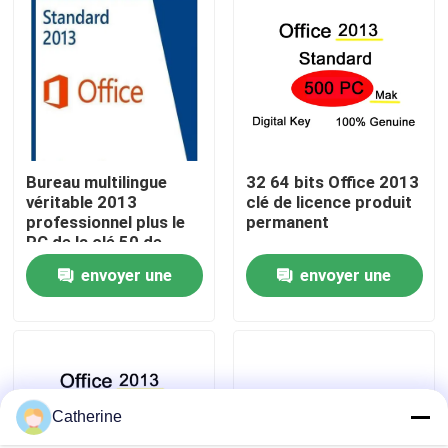
À propos de nous
Contrôle de la qualité
Bureau multilingue
32 64 bits Office 2013
Nous contacter
véritable 2013
clé de licence produit
professionnel plus le
permanent
PC de la clé 50 de
Nouvelles
produit
envoyer une
envoyer une
Demandez un devis
demande
demande
Office 2024 clé acheter
Catherine
plus professionnel du bureau 2021