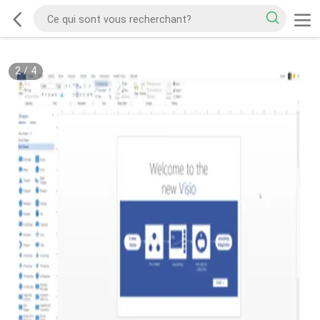
2
/
4