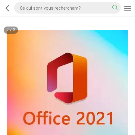
2
/
3