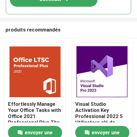
produits recommandés
À la maison
Effortlessly Manage
Visual Studio
Your Office Tasks with
Activation Key
Produits
Office 2021
Professional 2022 5
Professional Plus The
Utilisateur clé de
Essential Software
licence à vie
envoyer une
envoyer une
Package
Vidéos