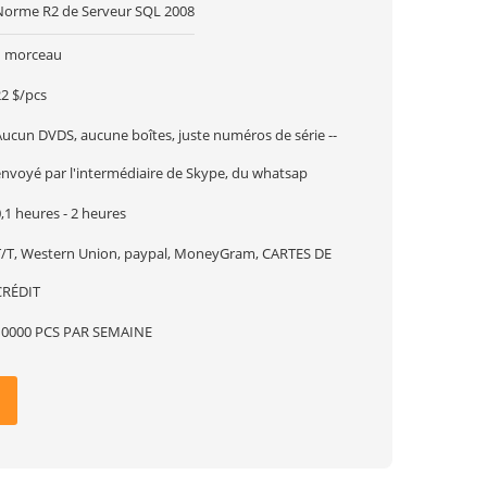
Norme R2 de Serveur SQL 2008
1 morceau
22 $/pcs
Aucun DVDS, aucune boîtes, juste numéros de série --
envoyé par l'intermédiaire de Skype, du whatsap
,1 heures - 2 heures
T/T, Western Union, paypal, MoneyGram, CARTES DE
CRÉDIT
10000 PCS PAR SEMAINE