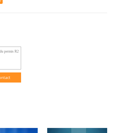
7
ontact