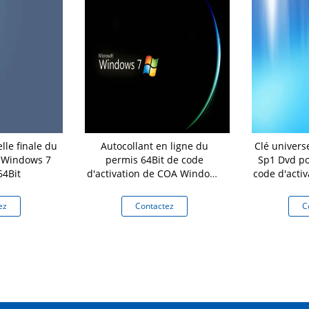
lle finale du
Autocollant en ligne du
Clé univers
e Windows 7
permis 64Bit de code
Sp1 Dvd po
64Bit
d'activation de COA Windows
code d'acti
7 pro
ez
Contactez
C