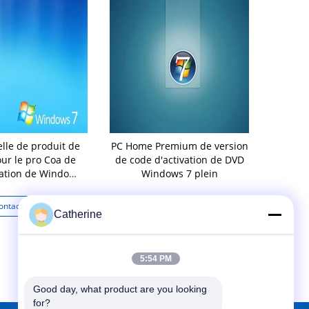
elle de produit de
PC Home Premium de version
32 clé de p
ur le pro Coa de
de code d'activation de DVD
code d'act
vation de Windows
Windows 7 plein
Wind
7
ontactez
Contactez
Co
Catherine
5:54 PM
Good day, what product are you looking 
for?