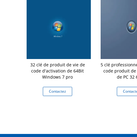
m de version
32 clé de produit de vie de
5 clé professionne
ation de DVD
code d'activation de 64Bit
code produit d
 plein
Windows 7 pro
de PC 32 
tez
Contactez
Contact