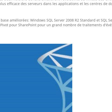
plus efficace des serveurs dans les applications et les centres de 
 base améliorées: Windows SQL Server 2008 R2 Standard et SQL Ser
rPivot pour SharePoint pour un grand nombre de traitements d'évé