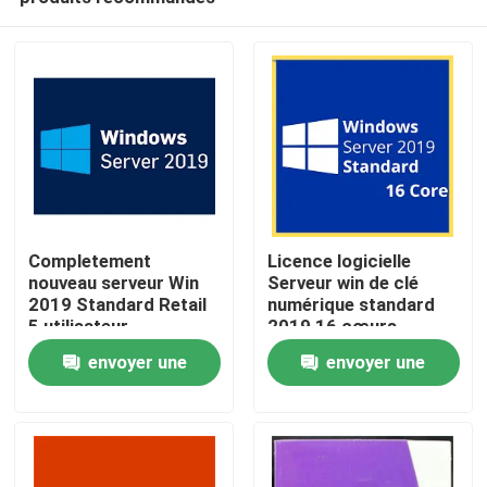
Completement
Licence logicielle
nouveau serveur Win
Serveur win de clé
2019 Standard Retail
numérique standard
5 utilisateur
2019 16 cœurs
À la maison
téléchargement
envoyer une
envoyer une
numérique clé à vie
demande
demande
Produits
Vidéos