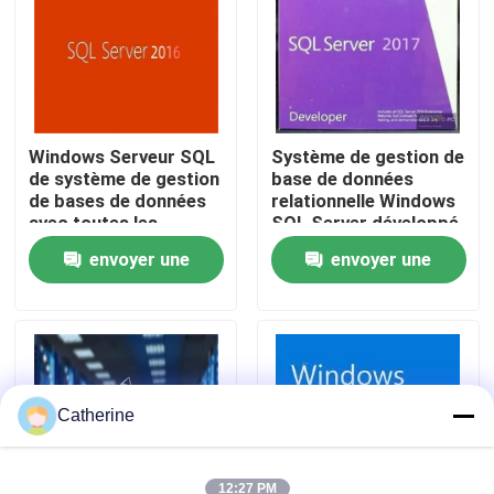
À propos de nous
Contrôle de la qualité
Windows Serveur SQL
Système de gestion de
de système de gestion
base de données
de bases de données
relationnelle Windows
Nous contacter
avec toutes les
SQL Server développé
langues
par
envoyer une
envoyer une
Nouvelles
demande
demande
Demandez un devis
Office 2024 clé acheter
Catherine
plus professionnel du bureau 2021
12:27 PM