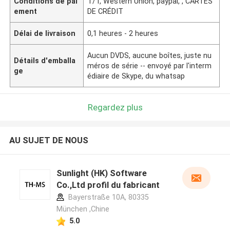
Conditions de pai
T/T, Western Union, paypal, , CARTES
ement
DE CRÉDIT
Délai de livraison
0,1 heures - 2 heures
Aucun DVDS, aucune boîtes, juste nu
Détails d'emballa
méros de série -- envoyé par l'interm
ge
édiaire de Skype, du whatsap
Regardez plus
AU SUJET DE NOUS
Sunlight (HK) Software
Co.,Ltd profil du fabricant
Bayerstraße 10A, 80335
München ,Chine
5.0