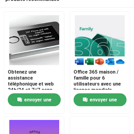
Obtenez une
Office 365 maison /
assistance
famille pour 6
téléphonique et web
utilisateurs avec une
24h/24 et 7j/7 sans
licence mondiale
À la maison
restriction de région
d'abonnement de 12
envoyer une
envoyer une
pour le produit
mois
demande
demande
Produits
Vidéos