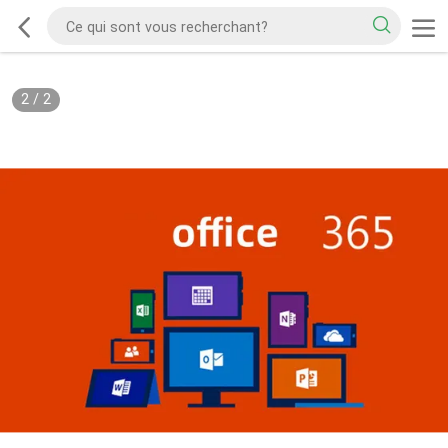
2
/
2