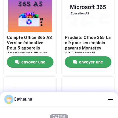
À propos de nous
Contrôle de la qualité
Compte Office 365 A3
Produits Office 365 La
Version éducative
clé pour les emplois
Pour 5 appareils
payants Monterey
Nous contacter
Abonnement d'un an
12.5 Minecraft
Education Edition
envoyer une
envoyer une
Nouvelles
demande
demande
Demandez un devis
Office 2024 clé acheter
Catherine
plus professionnel du bureau 2021
7:15 PM