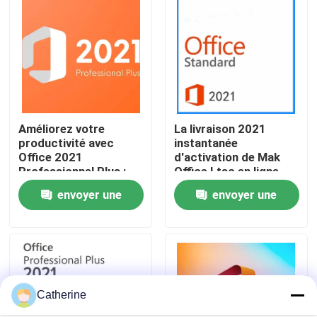
À propos de nous
Contrôle de la qualité
Améliorez votre
La livraison 2021
Nous contacter
productivité avec
instantanée
Office 2021
d'activation de Mak
Professionnel Plus :
Office Ltsc en ligne
Nouvelles
des outils améliorés
professionnel plus la
envoyer une
envoyer une
pour 5 appareils
clé
Demandez un devis
demande
demande
Office 2024 clé acheter
Catherine
plus professionnel du bureau 2021