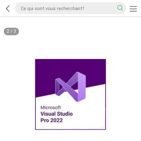
2
/
3