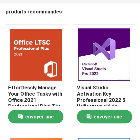
produits recommandés
Effortlessly Manage
Visual Studio
Your Office Tasks with
Activation Key
À la maison
Office 2021
Professional 2022 5
Professional Plus The
Utilisateur clé de
Essential Software
licence à vie
envoyer une
envoyer une
Produits
Package
demande
demande
Vidéos