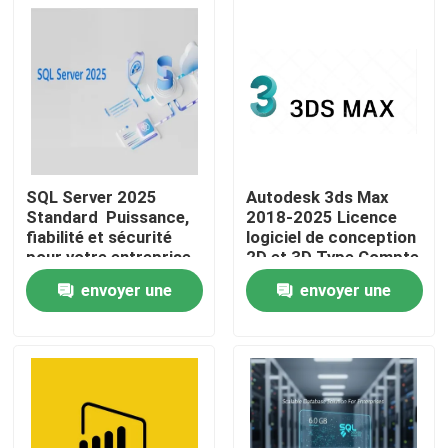
SQL Server 2025
Autodesk 3ds Max
Standard ️ Puissance,
2018-2025 Licence
fiabilité et sécurité
logiciel de conception
pour votre entreprise
2D et 3D Type Compte
d'association liant
envoyer une
envoyer une
Validité 1 an
À la maison
demande
demande
Produits
Vidéos