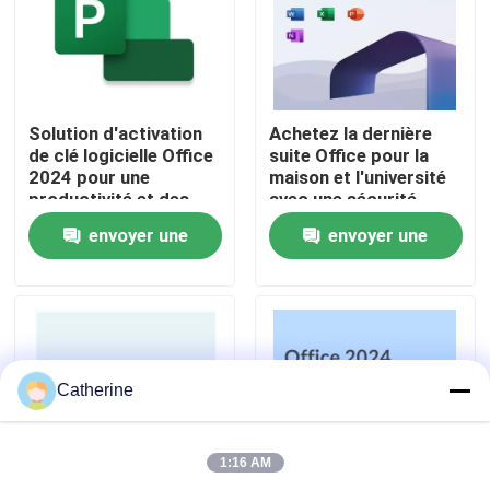
À propos de nous
Contrôle de la qualité
Solution d'activation
Achetez la dernière
de clé logicielle Office
suite Office pour la
2024 pour une
maison et l'université
productivité et des
avec une sécurité
Nous contacter
opérations
renforcée, des
envoyer une
envoyer une
commerciales fluides
performances
sur plusieurs appareils
améliorées et des
Nouvelles
demande
demande
fonctionnalités
alimentées par l'IA
Demandez un devis
Catherine
Office 2024 clé acheter
1:16 AM
plus professionnel du bureau 2021