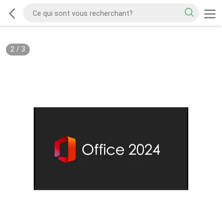
2
/
3