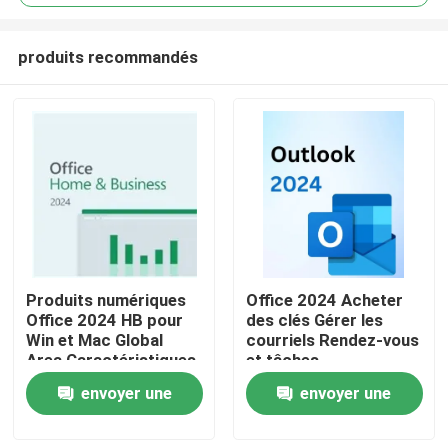
produits recommandés
Produits numériques
Office 2024 Acheter
À la maison
Office 2024 HB pour
des clés Gérer les
Win et Mac Global
courriels Rendez-vous
Area Caractéristiques
et tâches
Produits
innovantes optimisant
efficacement avec une
envoyer une
envoyer une
les processus de
intégration
gestion de documents
transparente dans les
demande
demande
applications de bureau
Vidéos