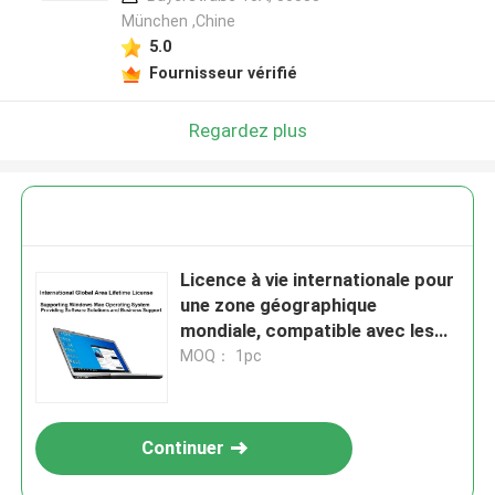
München ,Chine
5.0
Fournisseur vérifié
Regardez plus
Licence à vie internationale pour
une zone géographique
mondiale, compatible avec les
systèmes d'exploitation
MOQ： 1pc
Windows et Mac, fournissant
des solutions logicielles et un
support commercial
Continuer