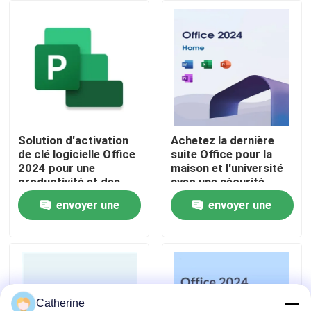
À propos de nous
Contrôle de la qualité
Nous contacter
Solution d'activation
Achetez la dernière
de clé logicielle Office
suite Office pour la
2024 pour une
maison et l'université
Nouvelles
productivité et des
avec une sécurité
opérations
renforcée, des
envoyer une
envoyer une
commerciales fluides
performances
Demandez un devis
sur plusieurs appareils
améliorées et des
demande
demande
fonctionnalités
alimentées par l'IA
Office 2024 clé acheter
plus professionnel du bureau 2021
Catherine