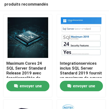
produits recommandés
Maximum Cores 24
Integrationservices
SQL Server Standard
inclus SQL Server
Release 2019 avec
Standard 2019 fournit
À la maison
fonctionnalités de
un maximum de cœurs
sécurité oui fournit
de 24. Fonctionnalités
envoyer une
envoyer une
des solutions
de sécurité : Oui.
Produits
sécurisées de
Optimisé pour les
demande
demande
traitement des
opérations de
données et de base de
données
données d'entreprise
commerciales.
Vidéos