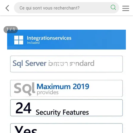
1
/
1