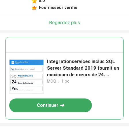
5.0
Fournisseur vérifié
Regardez plus
Integrationservices inclus SQL
Server Standard 2019 fournit un
maximum de cœurs de 24.
Fonctionnalités de sécurité :
MOQ： 1 pc
Oui. Optimisé pour les
opérations de données
commerciales.
Continuer