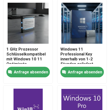
1 GHz Prozessor
Windows 11
Schlüsselkompatibel
Professional Key
mit Windows 10 11
innerhalb von 1-2
Optimierte
Stunden geliefert
Sicherheitsfunktionen
Sofortige echte
Anfrage absenden
Anfrage absenden
Reibungsloser Betrieb
Aktivierung Windows-
Zu Hause
Geeignet für Profis
Plattform sicherer
echter Zugriff
Produkte
Videos