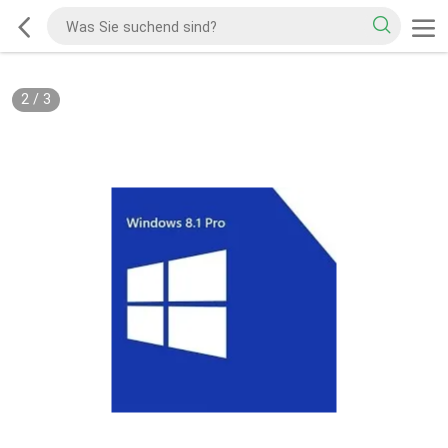
2
/
3