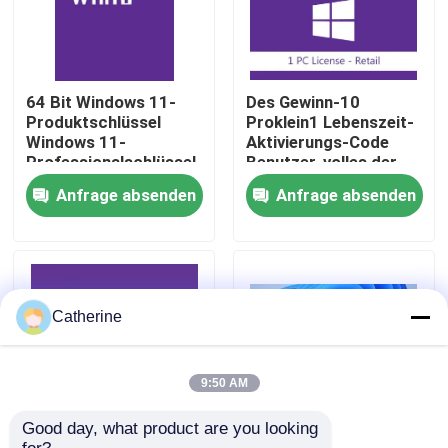
Über uns
64 Bit Windows 11-
Des Gewinn-10
Qualitätskontrolle
Produktschlüssel
Proklein1 Lebenszeit-
Windows 11-
Aktivierungs-Code
Professionalschlüssel
Benutzer-volles der
Sichere Aktivierung
Versions-32/64
Kontakt mit uns
Anfrage absenden
Anfrage absenden
für Unternehmen und
gebissener
Unternehmen
Lizenzlösung
Neuigkeiten
Bitte um ein Angebot
Catherine
Office 2024 Schlüssel kaufen
9:50 AM
Good day, what product are you looking 
Berufsplus des Büros 2021