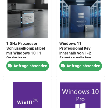
1 GHz Prozessor
Windows 11
Schlüsselkompatibel
Professional Key
mit Windows 10 11
innerhalb von 1-2
Optimierte
Stunden geliefert
Sicherheitsfunktionen
Sofortige echte
Anfrage absenden
Anfrage absenden
Reibungsloser Betrieb
Aktivierung Windows-
Geeignet für Profis
Plattform sicherer
Zu Hause
echter Zugriff
Produkte
Videos