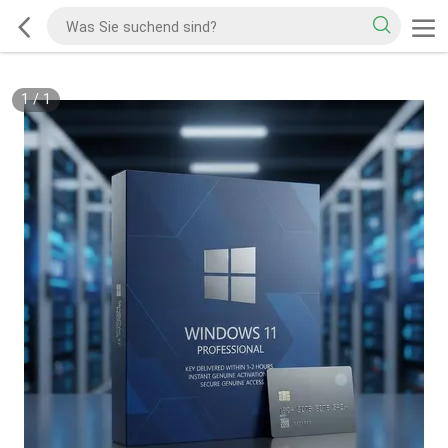
1
/
1