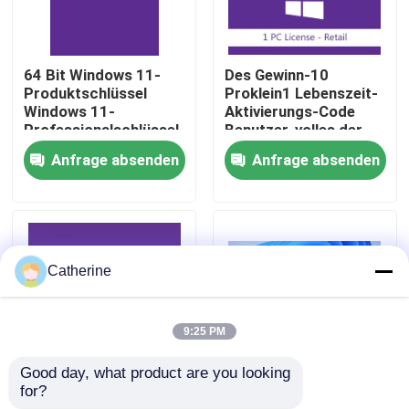
Über uns
64 Bit Windows 11-
Des Gewinn-10
Produktschlüssel
Proklein1 Lebenszeit-
Qualitätskontrolle
Windows 11-
Aktivierungs-Code
Professionalschlüssel
Benutzer-volles der
Sichere Aktivierung
Versions-32/64
Anfrage absenden
Anfrage absenden
für Unternehmen und
gebissener
Kontakt mit uns
Unternehmen
Lizenzlösung
Neuigkeiten
Catherine
Bitte um ein Angebot
9:25 PM
Office 2024 Schlüssel kaufen
Good day, what product are you looking 
for?
Win 10/11 Pro For
Windows 11
Berufsplus des Büros 2021