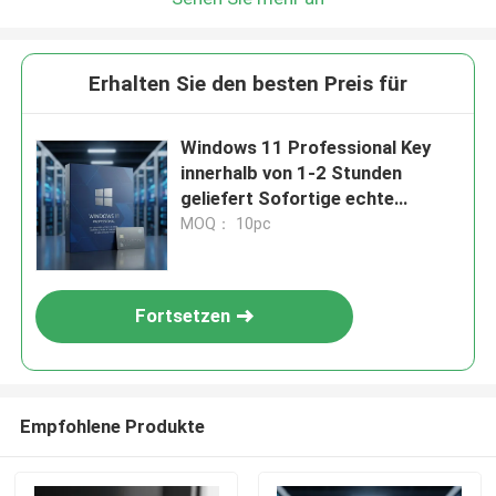
Erhalten Sie den besten Preis für
Windows 11 Professional Key
innerhalb von 1-2 Stunden
geliefert Sofortige echte
Aktivierung Windows-Plattform
MOQ： 10pc
sicherer echter Zugriff
Fortsetzen
Empfohlene Produkte