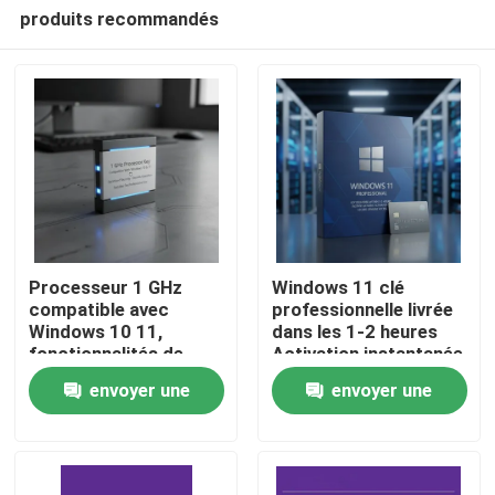
produits recommandés
Processeur 1 GHz
Windows 11 clé
compatible avec
professionnelle livrée
Windows 10 11,
dans les 1-2 heures
À la maison
fonctionnalités de
Activation instantanée
sécurité optimisées,
authentique
envoyer une
envoyer une
fonctionnement fluide,
Plateforme Windows
Produits
adapté aux
Accès sécurisé
demande
demande
professionnels
authentique
Vidéos