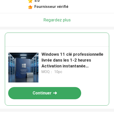
5.0
Fournisseur vérifié
Regardez plus
Windows 11 clé professionnelle
livrée dans les 1-2 heures
Activation instantanée
authentique Plateforme
MOQ： 10pc
Windows Accès sécurisé
authentique
Continuer