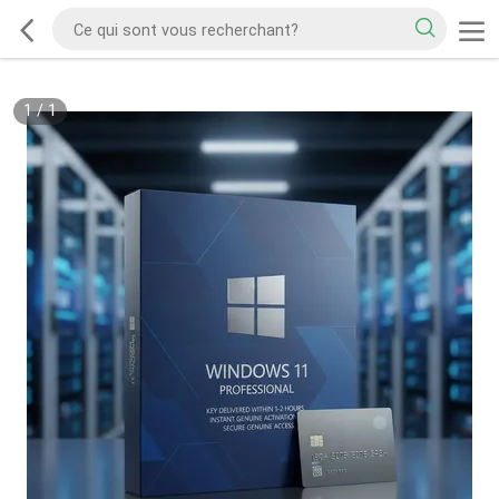
1
/
1