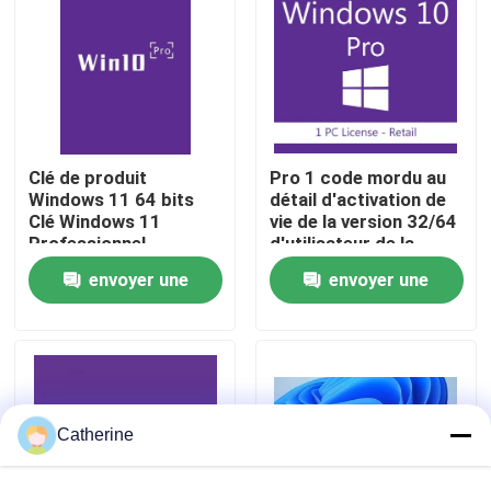
À propos de nous
Contrôle de la qualité
Clé de produit
Pro 1 code mordu au
Windows 11 64 bits
détail d'activation de
Nous contacter
Clé Windows 11
vie de la version 32/64
Professionnel
d'utilisateur de la
Activation sécurisée
victoire 10 plein
Nouvelles
envoyer une
envoyer une
pour les entreprises et
solution de licence
demande
demande
d'entreprise
Demandez un devis
Office 2024 clé acheter
Catherine
plus professionnel du bureau 2021