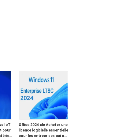
ws IoT
Office 2024 clé Acheter une
4 pour
licence logicielle essentielle
tériel
pour les entreprises qui ont