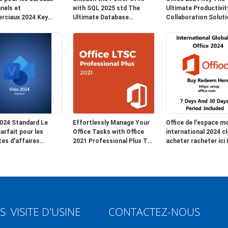
nels et
with SQL 2025 std The
Ultimate Productivit
ciaux 2024 Key
Ultimate Database
Collaboration Soluti
r Email Hosting Date
Platform for Modern
Businesses and
tie 2024 Suite
Applications
Professionals
lle pour les
ations
sionnelles
2024 Standard Le
Effortlessly Manage Your
Office de l'espace m
arfait pour les
Office Tasks with Office
international 2024 cl
tes d'affaires
2021 Professional Plus The
acheter racheter ici
urs et plus de
Essential Software
bureau de configurat
y
Package
com 7 jours et 30 jo
période comprise
S
VISITE D'USINE
CONTACTEZ-NOUS