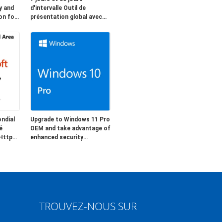
y and
d'intervalle Outil de
on for
présentation global avec
PowerPoint conçu pour la
communication et la
formation d'entreprise
ondial
Upgrade to Windows 11 Pro
é
OEM and take advantage of
 Https
enhanced security
ion
advanced business tools
urs
and a modern intuitive
interface
TROUVEZ-NOUS SUR