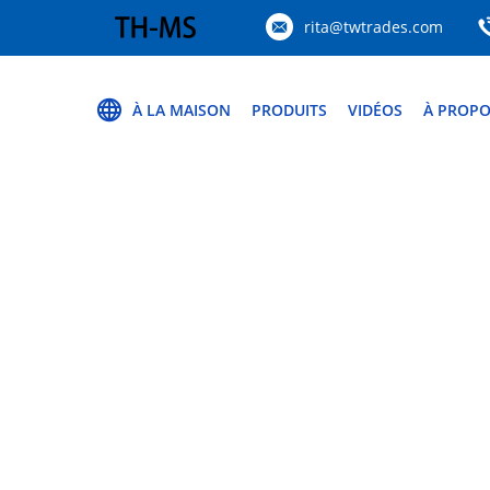
rita@twtrades.com
À LA MAISON
PRODUITS
VIDÉOS
À PROPO