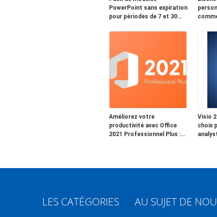
PowerPoint sans expiration
person
pour périodes de 7 et 30
commer
jours, conçus pour les
Achete
présentations d'entreprise
de sor
et les sessions de
logicie
formation
applic
profes
Améliorez votre
Visio 
productivité avec Office
choix p
2021 Professionnel Plus :
analys
des outils améliorés pour 5
Ingénie
appareils
Mscke
LES CATÉGORIES
AU SUJET DE NOU