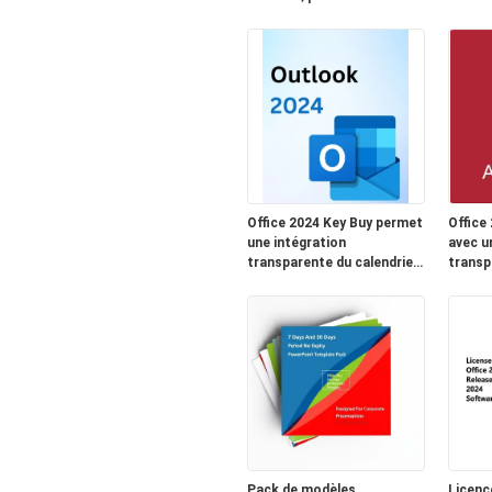
disponibilité de sa
entrep
catégorie
Office 2024 Key Buy permet
Office
une intégration
avec u
transparente du calendrier
transp
de messagerie et des
platef
contacts avec des
Datave
améliorations de
activat
productivité basées sur l'IA
de lice
mail
Pack de modèles
Licenc