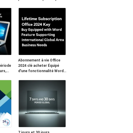
riel
besoin d'environnements
d'applications bureautiques
sûrs et stables
Abonnement à vie Office
ériode
2024 clé acheter Équipé
urs,
d'une fonctionnalité Word
l
pour répondre aux besoins
r la
commerciaux de l'espace
 et la
mondial international
ise
7 jours et 30 jours