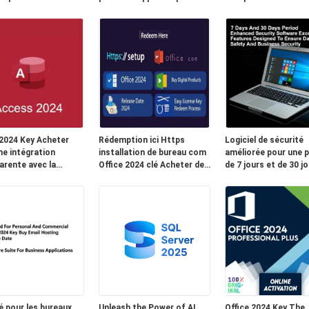
rise
service de gestion de clé
commercial et indust
pour les grandes
entreprises
 2024 Key Acheter
Rédemption ici Https
Logiciel de sécurité
ne intégration
installation de bureau com
améliorée pour une p
arente avec la
Office 2024 clé Acheter des
de 7 jours et de 30 jo
orme cloud
produits numériques Date
fonctionnalités Exce
rse et une
de sortie 2024 clé de
conçues pour garanti
ion facile via une clé
licence facile Processus de
sécurité des données
nce de liaison par e-
rachat
sécurité de l'entrepr
é pour les bureaux
Unleash the Power of AI
Office 2024 Key The